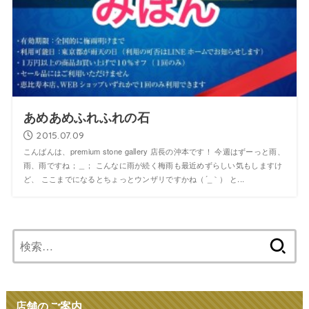
あめあめふれふれの石
2015.07.09
こんばんは、premium stone gallery 店長の沖本です！ 今週はずーっと雨、
雨、雨ですね；＿； こんなに雨が続く梅雨も最近めずらしい気もしますけ
ど、 ここまでになるとちょっとウンザリですかね（´_｀） と...
検
索:
店舗のご案内