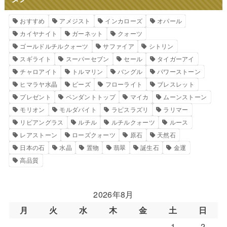
おすすめ
アメジスト
インカローズ
オパール
カイヤナイト
ガーネット
クォーツ
ゴールドルチルクォーツ
サファイア
シトリン
スギライト
スーパーセブン
セール
タイガーアイ
チャロアイト
トルマリン
バングル
パワーストーン
ヒマラヤ水晶
ビーズ
フローライト
ブレスレット
プレゼント
ペンダントトップ
マイカ
ムーンストーン
モリオン
モルダバイト
ラピスラズリ
ラリマー
リビアングラス
ルチル
ルチルクォーツ
ルース
レアストーン
ローズクォーツ
原石
天然石
日本の石
水晶
置物
翡翠
誕生石
金運
高品質
2026年8月
月
火
水
木
金
土
日
1
2