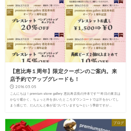
【恵比寿１周年】限定クーポンのご案内。来
店予約でアップグレードも！
2016.03.05
こんにちは！premium stone gallery 恵比寿店長の沖本です^^ 昨日の東京は
かなり暖かく、ちょっと外を歩いたところダウンコートでは汗をかいてし
まう感じで、だんだんと春が近づいていますな〜という季節ですが...
ブログ