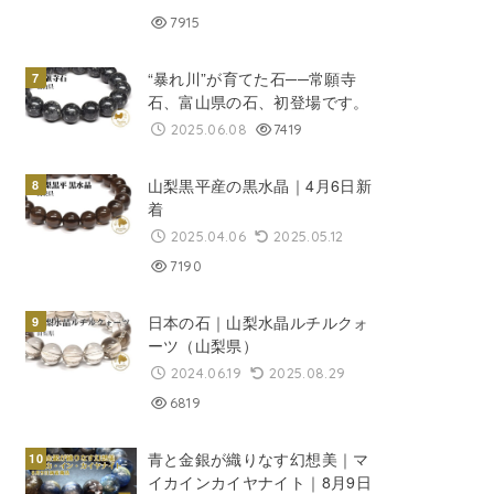
7915
“暴れ川”が育てた石──常願寺
石、富山県の石、初登場です。
2025.06.08
7419
山梨黒平産の黒水晶｜4月6日新
着
2025.04.06
2025.05.12
7190
日本の石｜山梨水晶ルチルクォ
ーツ（山梨県）
2024.06.19
2025.08.29
6819
青と金銀が織りなす幻想美｜マ
イカインカイヤナイト｜8月9日