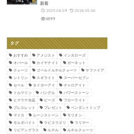
新着
2025.08.09
2026.05.06
6599
タグ
おすすめ
アメジスト
インカローズ
オパール
カイヤナイト
ガーネット
クォーツ
ゴールドルチルクォーツ
サファイア
シトリン
スギライト
スーパーセブン
セール
タイガーアイ
チャロアイト
トルマリン
バングル
パワーストーン
ヒマラヤ水晶
ビーズ
フローライト
ブレスレット
プレゼント
ペンダントトップ
マイカ
ムーンストーン
モリオン
モルダバイト
ラピスラズリ
ラリマー
リビアングラス
ルチル
ルチルクォーツ