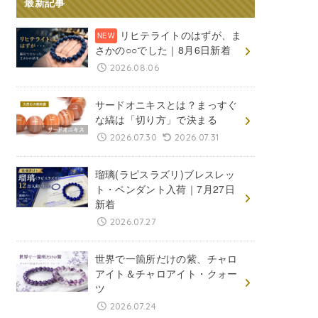
最新記事
リヒテライトのはずが、ま
さかの○○でした｜8月6日新着
2026.08.06
サードオニキスとは？まっすぐ
な縞は「切り方」で決まる
2026.07.30
2026.07.31
瑠璃(ラピスラズリ)ブレスレッ
ト・ペンダント入荷｜7月27日
新着
2026.07.27
世界で一箇所だけの紫、チャロ
アイト＆チャロアイト・クォー
ツ
2026.07.24