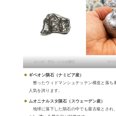
カンポ・デル・シエロ隕石
ギベ
ギベオン隕石（ナミビア産）
整ったウィドマンシュテッテン構造と落ち着
人気を誇ります。
ムオニナルスタ隕石（スウェーデン産）
地球に落下した隕石の中でも最古級とされ、