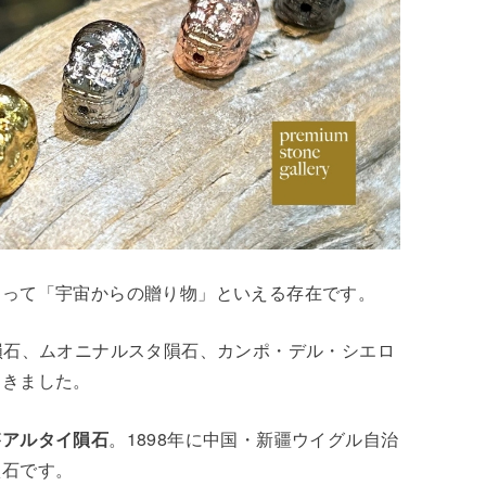
とって「宇宙からの贈り物」といえる存在です。
でギベオン隕石、ムオニナルスタ隕石、カンポ・デル・シエロ
てきました。
が
アルタイ隕石
。1898年に中国・新疆ウイグル自治
隕石です。