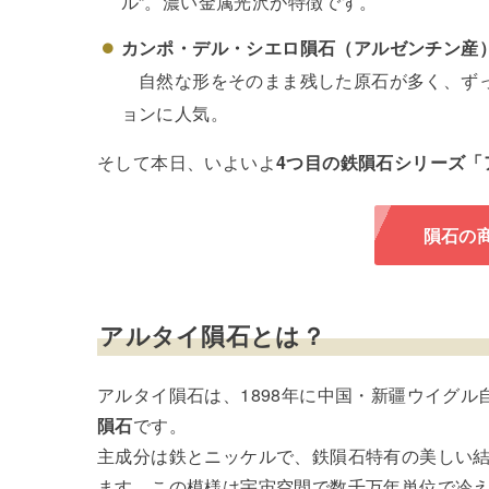
ル”。濃い金属光沢が特徴です。
カンポ・デル・シエロ隕石（アルゼンチン産
自然な形をそのまま残した原石が多く、ずっ
ョンに人気。
そして本日、いよいよ
4つ目の鉄隕石シリーズ「
隕石の
アルタイ隕石とは？
アルタイ隕石は、1898年に中国・新疆ウイグ
隕石
です。
主成分は鉄とニッケルで、鉄隕石特有の美しい
ます。この模様は宇宙空間で数千万年単位で冷