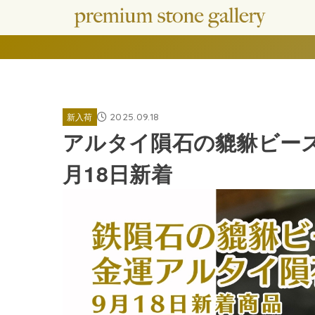
2025.09.18
新入荷
アルタイ隕石の貔貅ビー
月18日新着