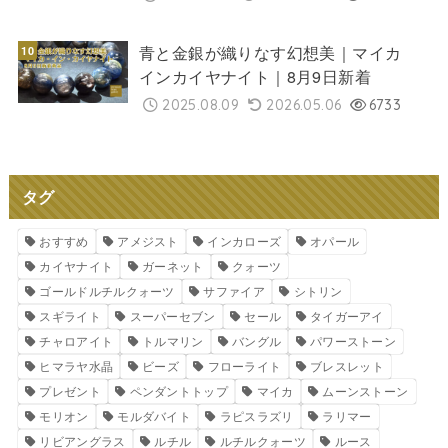
青と金銀が織りなす幻想美｜マイカ
インカイヤナイト｜8月9日新着
2025.08.09
2026.05.06
6733
タグ
おすすめ
アメジスト
インカローズ
オパール
カイヤナイト
ガーネット
クォーツ
ゴールドルチルクォーツ
サファイア
シトリン
スギライト
スーパーセブン
セール
タイガーアイ
チャロアイト
トルマリン
バングル
パワーストーン
ヒマラヤ水晶
ビーズ
フローライト
ブレスレット
プレゼント
ペンダントトップ
マイカ
ムーンストーン
モリオン
モルダバイト
ラピスラズリ
ラリマー
リビアングラス
ルチル
ルチルクォーツ
ルース