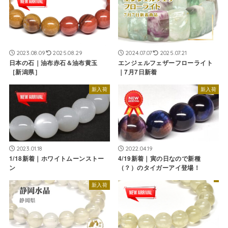
2023.08.09
2025.08.29
2024.07.07
2025.07.21
日本の石｜油布赤石＆油布黄玉
エンジェルフェザーフローライト
［新潟県］
｜7月7日新着
新入荷
新入荷
2023.01.18
2022.04.19
1/18新着｜ホワイトムーンストー
4/19新着｜寅の日なので新種
ン
（？）のタイガーアイ登場！
新入荷