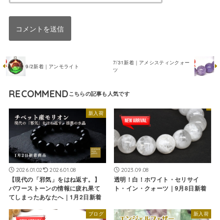
7/31新着｜アメシスティンクォー
9/2新着｜アンモライト
ツ
RECOMMEND
新入荷
2026.01.02
2026.01.08
2023.09.08
【現代の「邪気」をはね返す。】
透明！白！ホワイト・セリサイ
パワーストーンの情報に疲れ果て
ト・イン・クォーツ｜9月8日新着
てしまったあなたへ｜1月2日新着
ブログ
新入荷