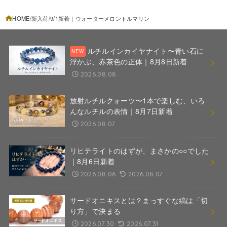
HOME
新入荷
9/1新着｜ウォーターメロントルマリン
ルチルインカイヤナイト〜青い石に
浮かぶ、赤茶色の正体｜8月8日新着
2026.08.08
放射ルチルクォーツ〜1本で楽しむ、いろ
んなルチルの表情｜8月7日新着
2026.08.07
リヒテライトのはずが、まさかの○○でした
｜8月6日新着
2026.08.06
2026.08.07
サードオニキスとは？まっすぐな縞は「切
り方」で決まる
2026.07.30
2026.07.31