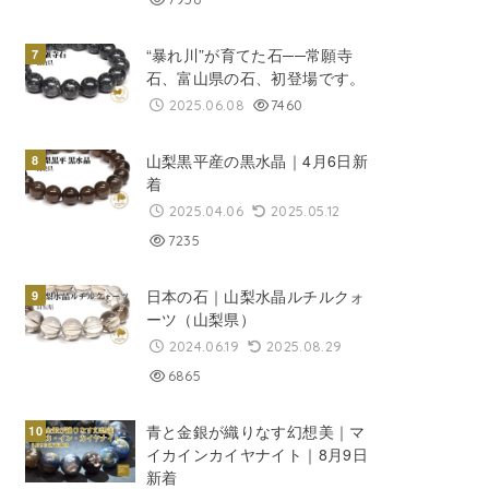
“暴れ川”が育てた石──常願寺
石、富山県の石、初登場です。
2025.06.08
7460
山梨黒平産の黒水晶｜4月6日新
着
2025.04.06
2025.05.12
7235
日本の石｜山梨水晶ルチルクォ
ーツ（山梨県）
2024.06.19
2025.08.29
6865
青と金銀が織りなす幻想美｜マ
イカインカイヤナイト｜8月9日
新着