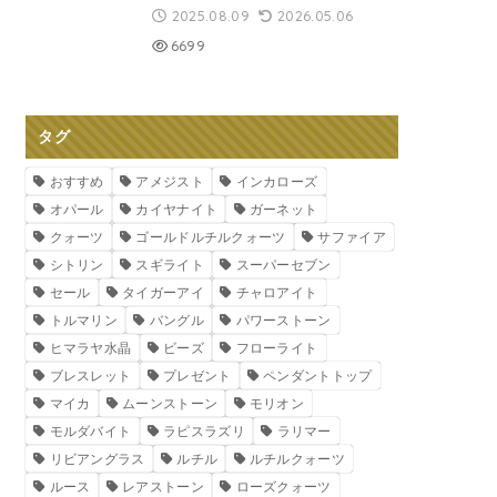
2025.08.09
2026.05.06
6699
タグ
おすすめ
アメジスト
インカローズ
オパール
カイヤナイト
ガーネット
クォーツ
ゴールドルチルクォーツ
サファイア
シトリン
スギライト
スーパーセブン
セール
タイガーアイ
チャロアイト
トルマリン
バングル
パワーストーン
ヒマラヤ水晶
ビーズ
フローライト
ブレスレット
プレゼント
ペンダントトップ
マイカ
ムーンストーン
モリオン
モルダバイト
ラピスラズリ
ラリマー
リビアングラス
ルチル
ルチルクォーツ
ルース
レアストーン
ローズクォーツ