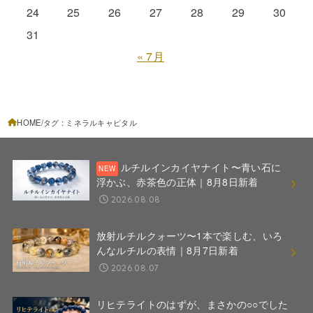
24
25
26
27
28
29
30
31
« 7月
HOME
タグ : ミネラルキャピタル
ルチルインカイヤナイト〜青い石に
浮かぶ、赤茶色の正体｜8月8日新着
2026.08.08
放射ルチルクォーツ〜1本で楽しむ、いろ
んなルチルの表情｜8月7日新着
2026.08.07
リヒテライトのはずが、まさかの○○でした