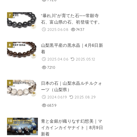
“暴れ川”が育てた石──常願寺
石、富山県の石、初登場です。
2025.06.08
7437
山梨黒平産の黒水晶｜4月6日新
着
2025.04.06
2025.05.12
7210
日本の石｜山梨水晶ルチルクォ
ーツ（山梨県）
2024.06.19
2025.08.29
6839
青と金銀が織りなす幻想美｜マ
イカインカイヤナイト｜8月9日
新着