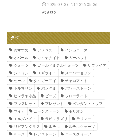
2025.08.09
2026.05.06
6632
タグ
おすすめ
アメジスト
インカローズ
オパール
カイヤナイト
ガーネット
クォーツ
ゴールドルチルクォーツ
サファイア
シトリン
スギライト
スーパーセブン
セール
タイガーアイ
チャロアイト
トルマリン
バングル
パワーストーン
ヒマラヤ水晶
ビーズ
フローライト
ブレスレット
プレゼント
ペンダントトップ
マイカ
ムーンストーン
モリオン
モルダバイト
ラピスラズリ
ラリマー
リビアングラス
ルチル
ルチルクォーツ
ルース
レアストーン
ローズクォーツ