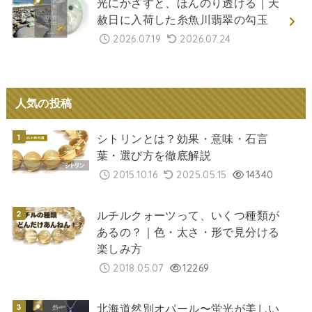
光にかざすと、ほんのり透ける｜天
赦日に入荷した糸魚川翡翠の勾玉
2026.07.19
2026.07.24
人気の投稿
シトリンとは？効果・意味・石言
葉・選び方を徹底解説
2015.10.16
2025.05.15
14340
ルチルクォーツって、いくつ種類が
あるの？｜色・太さ・形で見分ける
楽しみ方
2018.05.07
12269
北海道然別オパール〜蛍光が美しい