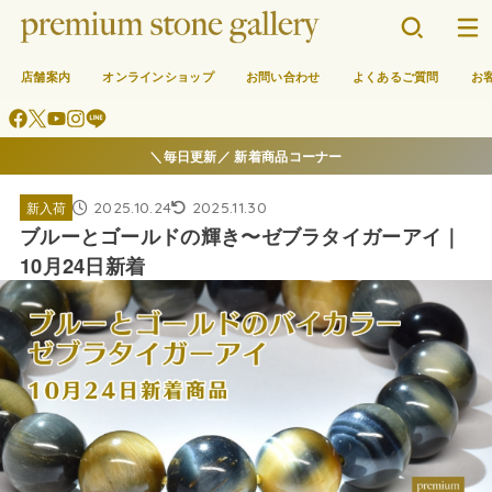
店舗案内
オンラインショップ
お問い合わせ
よくあるご質問
お
＼毎日更新／ 新着商品コーナー
2025.10.24
2025.11.30
新入荷
ブルーとゴールドの輝き〜ゼブラタイガーアイ｜
10月24日新着