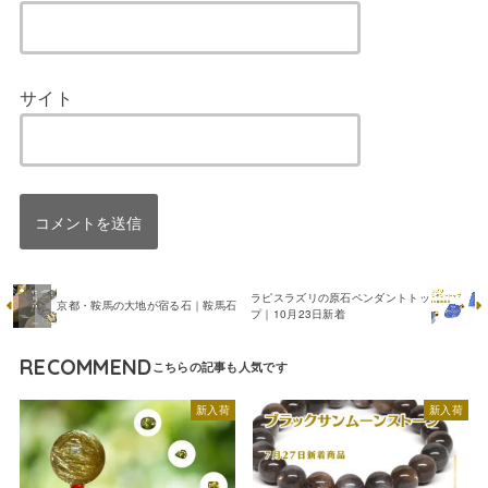
サイト
ラピスラズリの原石ペンダントトッ
京都・鞍馬の大地が宿る石｜鞍馬石
プ｜10月23日新着
RECOMMEND
新入荷
新入荷