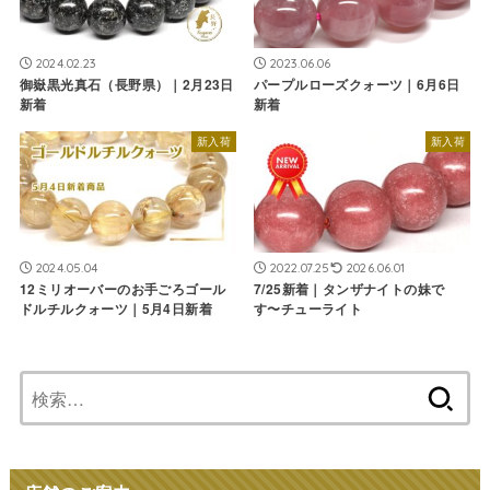
2024.02.23
2023.06.06
御嶽黒光真石（長野県）｜2月23日
パープルローズクォーツ｜6月6日
新着
新着
新入荷
新入荷
2024.05.04
2022.07.25
2026.06.01
12ミリオーバーのお手ごろゴール
7/25新着｜タンザナイトの妹で
ドルチルクォーツ｜5月4日新着
す〜チューライト
検
索: