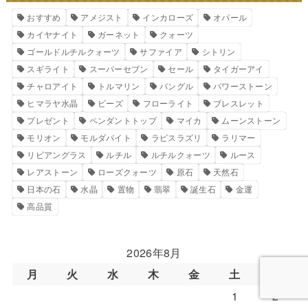
おすすめ
アメジスト
インカローズ
オパール
カイヤナイト
ガーネット
クォーツ
ゴールドルチルクォーツ
サファイア
シトリン
スギライト
スーパーセブン
セール
タイガーアイ
チャロアイト
トルマリン
バングル
パワーストーン
ヒマラヤ水晶
ビーズ
フローライト
ブレスレット
プレゼント
ペンダントトップ
マイカ
ムーンストーン
モリオン
モルダバイト
ラピスラズリ
ラリマー
リビアングラス
ルチル
ルチルクォーツ
ルース
レアストーン
ローズクォーツ
原石
天然石
日本の石
水晶
置物
翡翠
誕生石
金運
高品質
2026年8月
月
火
水
木
金
土
日
1
2