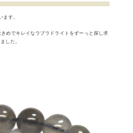
本
います。
。大きめでキレイなラブラドライトをずーっと探し求
きました。