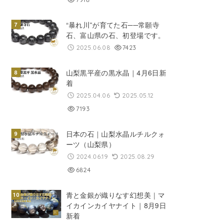
“暴れ川”が育てた石──常願寺
石、富山県の石、初登場です。
2025.06.08
7423
山梨黒平産の黒水晶｜4月6日新
着
2025.04.06
2025.05.12
7193
日本の石｜山梨水晶ルチルクォ
ーツ（山梨県）
2024.06.19
2025.08.29
6824
青と金銀が織りなす幻想美｜マ
イカインカイヤナイト｜8月9日
新着