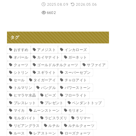
2025.08.09
2026.05.06
6602
タグ
おすすめ
アメジスト
インカローズ
オパール
カイヤナイト
ガーネット
クォーツ
ゴールドルチルクォーツ
サファイア
シトリン
スギライト
スーパーセブン
セール
タイガーアイ
チャロアイト
トルマリン
バングル
パワーストーン
ヒマラヤ水晶
ビーズ
フローライト
ブレスレット
プレゼント
ペンダントトップ
マイカ
ムーンストーン
モリオン
モルダバイト
ラピスラズリ
ラリマー
リビアングラス
ルチル
ルチルクォーツ
ルース
レアストーン
ローズクォーツ